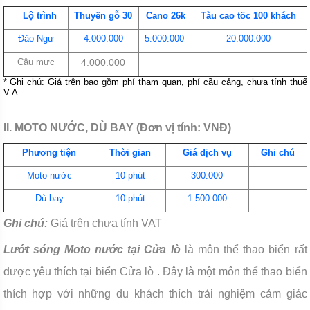
Lộ trình
Thuyền gỗ 30
Cano 26k
Tàu cao tốc 100 khách
Đảo Ngư
4.000.000
5.000.000
20.000.000
Câu mực
4.000.000
* Ghi chú:
Giá trên bao gồm phí tham quan, phí cầu cảng, chưa tính thuế
V.A.
II. MOTO NƯỚC, DÙ BAY (Đơn vị tính: VNĐ)
Phương tiện
Thời gian
Giá dịch vụ
Ghi chú
Moto nước
10 phút
300.000
Dù bay
10 phút
1.500.000
Ghi chú:
Giá trên chưa tính VAT
Lướt sóng Moto nước tại Cửa lò
là môn thể thao biển rất
được yêu thích tại biển Cửa lò . Đây là một môn thể thao biển
thích hợp với những du khách thích trải nghiệm cảm giác