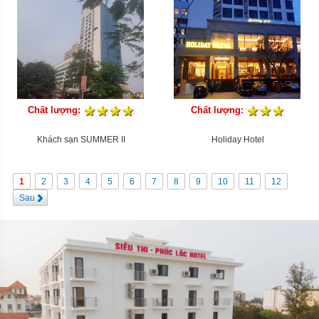
Chất lượng:
Chất lượng:
Khách sạn SUMMER II
Holiday Hotel
1
2
3
4
5
6
7
8
9
10
11
12
Sau