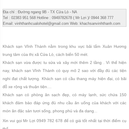
1
2
3
4
5
6
7
8
Địa chỉ : Đường ngang 9B - TX Cửa Lò - NA
Tel : 02383 951 568 Hotline : 0949782678 ( Mr Lợi )/ 0944 368 777
Email:
vinhthanhcualohotel@gmail.com
Web: khachsanvinhthanh.com
Khách sạn Vĩnh Thành nằm trong khu vực bãi tắm Xuân Hương
trung tâm của thị xã Cửa Lò, cách biển 50 mét.
Khách sạn vừa được tu sửa và xây mới thêm 2 tầng . Vì thế hiện
nay, khách sạn Vĩnh Thành có quy mô 2 sao với đầy đủ các tiện
nghi đạt chất lượng. Khách sạn có cầu thang máy hiện đại, có bãi
đỗ xe rộng và thuận tiện....
Khách sạn có phòng ăn sạch đẹp, có máy lạnh, sức chứa 150
khách đảm bảo đáp ứng đủ nhu cầu ăn uống của khách với các
món ăn đặc sản tươi sống, phong phú và đa dạng...
Xin vui gọi Mr Lợi 0949 782 678 để có giá tốt nhất tại thời điểm cụ
thể.